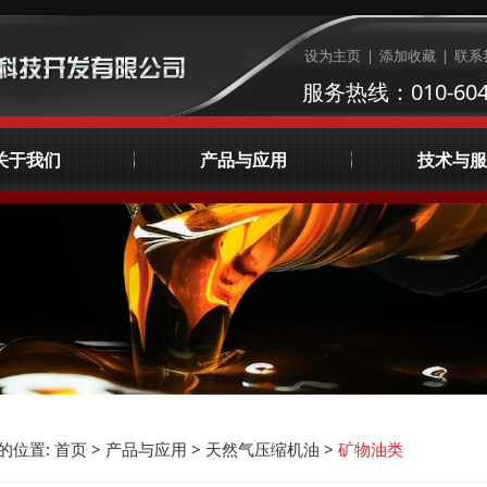
设为主页
|
添加收藏
|
联系
服务热线：010-604
关于我们
产品与应用
技术与服
公司简介
制冷压缩机油
润滑油检测
企业文化
天然气压缩机油
集中供油系统咨
荣誉资质
AVIA工业润滑油
液体管理
发展理念
宣传视频
主要客户
联系我们
的位置:
首页
>
产品与应用
>
天然气压缩机油
>
矿物油类