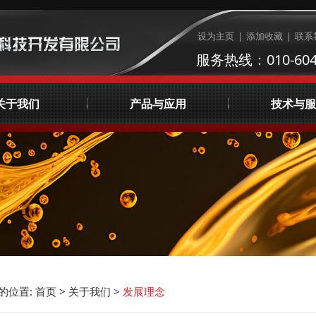
设为主页
|
添加收藏
|
联系
服务热线：010-604
关于我们
产品与应用
技术与服
公司简介
制冷压缩机油
润滑油检测
企业文化
天然气压缩机油
集中供油系统咨
荣誉资质
AVIA工业润滑油
液体管理
发展理念
宣传视频
主要客户
联系我们
的位置:
首页
>
关于我们
>
发展理念