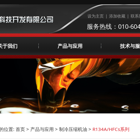
设为主页
|
添加收藏
|
联系
服务热线：010-604
关于我们
产品与应用
技术与服
公司简介
制冷压缩机油
润滑油检测
企业文化
天然气压缩机油
集中供油系统咨
荣誉资质
AVIA工业润滑油
液体管理
发展理念
宣传视频
主要客户
联系我们
的位置:
首页
>
产品与应用
>
制冷压缩机油
>
R134A/HFCs系列