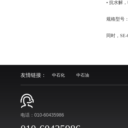
• 抗水解
规格
型号
同时，
SE-
友情链接：
中石化
中石油
电话：010-60435986