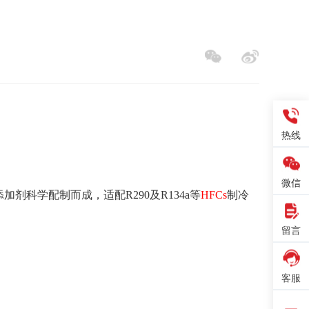
热线
微信
添加剂
科学配制而成
，适配
R290
及
R134a等
HF
Cs
制冷
留言
客服