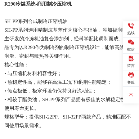
R290冷媒系统-商用制冷压缩机
SH-PP系列合成制冷压缩机油
SH-PP系列
选用精制烷基苯作为核心基础油，
添加
福润联自
热线
主研发的冷冻机油复合添加剂，经科学配比调制而成。该产
品专为以
R290作为制冷剂的制冷压缩机设计，能够高效发挥
微信
润滑、密封与散热等关键作用。
核心
性能
：
留言
•
与压缩机材料相容性好
；
客服
• 热稳定性高，能够在高温工况下维持性能稳定；
• 倾点极低，极寒环境仍保持良好流动性；
• 相较于酯类油，SH-PP系列产品拥有极佳的水解稳定性，
使用寿命更长。
规格
型号
：提供
SH-22PP、SH-32PP两款产品
，精准匹配不
同使用场景需求。