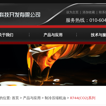
设为主页
|
添加收藏
|
联系
服务热线：010-604
关于我们
产品与应用
技术与服
公司简介
制冷压缩机油
润滑油检测
企业文化
天然气压缩机油
集中供油系统咨
荣誉资质
AVIA工业润滑油
液体管理
发展理念
宣传视频
主要客户
联系我们
的位置:
首页
>
产品与应用
>
制冷压缩机油
>
R744(CO2)系列