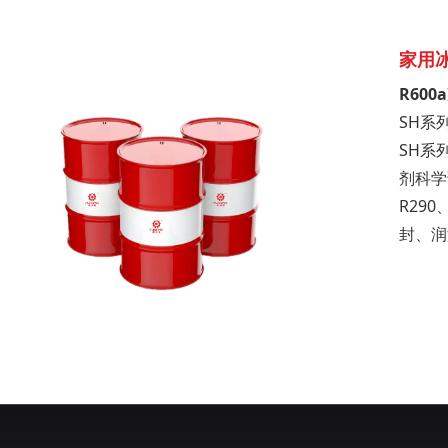
家用
R60
SH系
SH系
剂科学
R29
封、润