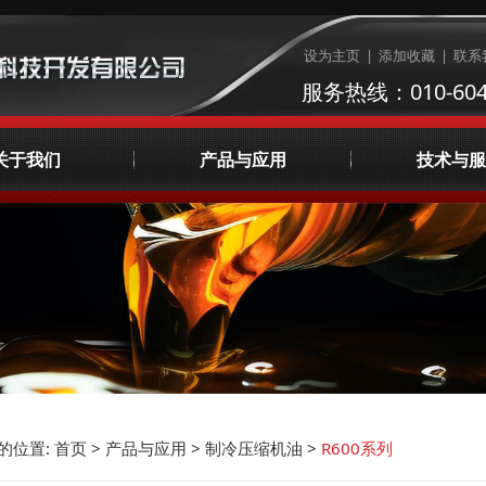
设为主页
|
添加收藏
|
联系
服务热线：010-604
关于我们
产品与应用
技术与服
公司简介
制冷压缩机油
润滑油检测
企业文化
天然气压缩机油
集中供油系统咨
荣誉资质
AVIA工业润滑油
液体管理
发展理念
宣传视频
主要客户
联系我们
的位置:
首页
>
产品与应用
>
制冷压缩机油
>
R600系列